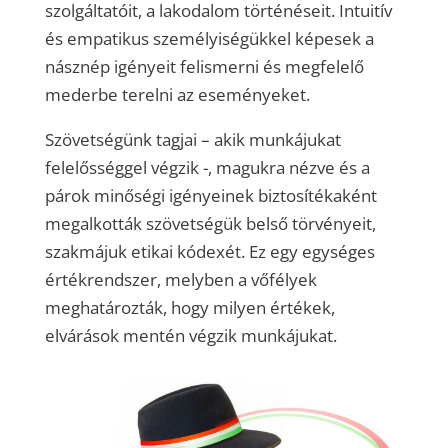
szolgáltatóit, a lakodalom történéseit. Intuitív
és empatikus személyiségükkel képesek a
násznép igényeit felismerni és megfelelő
mederbe terelni az eseményeket.
Szövetségünk tagjai – akik munkájukat
felelősséggel végzik -, magukra nézve és a
párok minőségi igényeinek biztosítékaként
megalkották szövetségük belső törvényeit,
szakmájuk etikai kódexét. Ez egy egységes
értékrendszer, melyben a vőfélyek
meghatározták, hogy milyen értékek,
elvárások mentén végzik munkájukat.