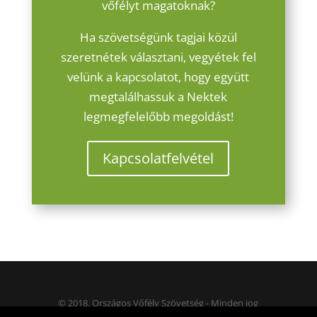
vőfélyt magatoknak?
Ha szövetségünk tagjai közül
szeretnétek választani, vegyétek fel
velünk a kapcsolatot, hogy együtt
megtalálhassuk a Nektek
legmegfelelőbb megoldást!
Kapcsolatfelvétel
© 2018. Országos Vőfély Szövetség - Minden jog