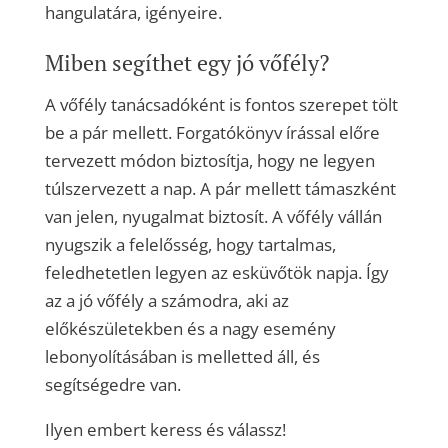
hangulatára, igényeire.
Miben segíthet egy jó vőfély?
A vőfély tanácsadóként is fontos szerepet tölt
be a pár mellett. Forgatókönyv írással előre
tervezett módon biztosítja, hogy ne legyen
túlszervezett a nap. A pár mellett támaszként
van jelen, nyugalmat biztosít. A vőfély vállán
nyugszik a felelősség, hogy tartalmas,
feledhetetlen legyen az esküvőtök napja. Így
az a jó vőfély a számodra, aki az
előkészületekben és a nagy esemény
lebonyolításában is melletted áll, és
segítségedre van.
Ilyen embert keress és válassz!