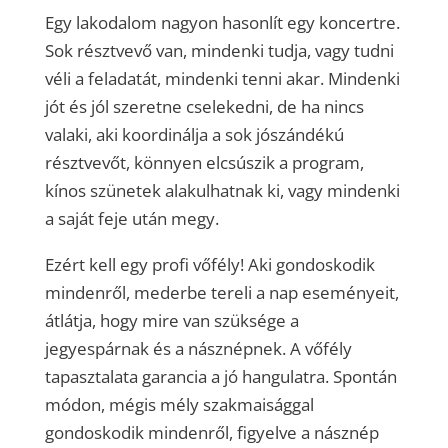
Egy lakodalom nagyon hasonlít egy koncertre.
Sok résztvevő van, mindenki tudja, vagy tudni
véli a feladatát, mindenki tenni akar. Mindenki
jót és jól szeretne cselekedni, de ha nincs
valaki, aki koordinálja a sok jószándékú
résztvevőt, könnyen elcsúszik a program,
kínos szünetek alakulhatnak ki, vagy mindenki
a saját feje után megy.
Ezért kell egy profi vőfély! Aki gondoskodik
mindenről, mederbe tereli a nap eseményeit,
átlátja, hogy mire van szüksége a
jegyespárnak és a násznépnek. A vőfély
tapasztalata garancia a jó hangulatra. Spontán
módon, mégis mély szakmaisággal
gondoskodik mindenről, figyelve a násznép