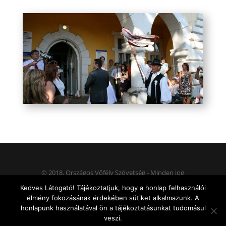
© 2018. Országos Vőfély Szövetség - Minden jog
fenntartva.
Kedves Látogató! Tájékoztatjuk, hogy a honlap felhasználói
élmény fokozásának érdekében sütiket alkalmazunk. A
honlapunk használatával ön a tájékoztatásunkat tudomásul
Weboldal és dizájn: Carina Novum
veszi.